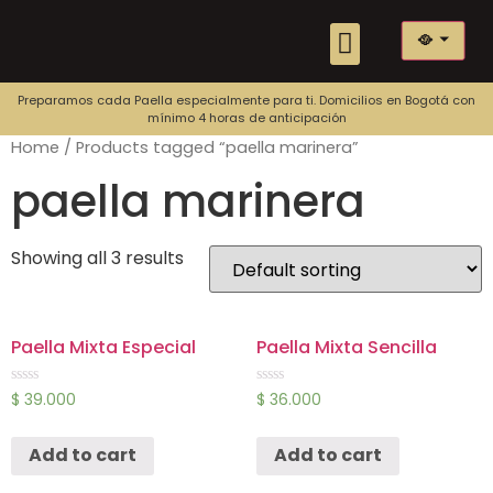
🥘
Nuestras Paellas
Preparamos cada Paella especialmente para ti. Domicilios en Bogotá con
mínimo 4 horas de anticipación
Home
/ Products tagged “paella marinera”
paella marinera
Showing all 3 results
Paella Mixta Especial
Paella Mixta Sencilla
Rated
Rated
$
39.000
$
36.000
0
0
out
out
of
of
Add to cart
Add to cart
5
5